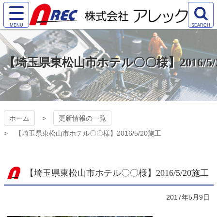
コ
ン
サ
検
テ
株式会社アレック
イ
索
ン
ト
エ
ツ
（AREC)
メ
リ
本
【埼玉県東松山市ホテル〇〇様】2016/5/
ニ
ア
文
ュ
を
へ
ー
開
ス
を
く
キ
開
ッ
く
プ
ホーム
更新情報の一覧
【埼玉県東松山市ホテル〇〇様】2016/5/20施工
【埼玉県東松山市ホテル〇〇様】2016/5/20施工
2017年5月9日