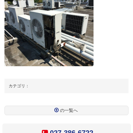
カテゴリ：
の一覧へ
コ
ペ
ン
ー
テ
ジ
027-386-6722