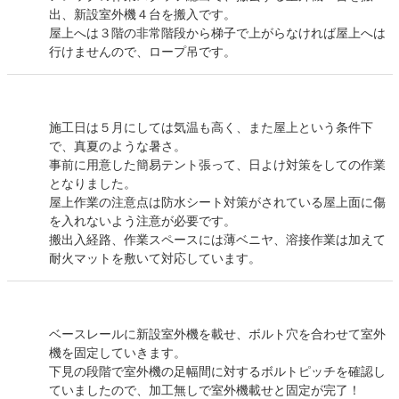
出、新設室外機４台を搬入です。
屋上へは３階の非常階段から梯子で上がらなければ屋上へは
行けませんので、ロープ吊です。
施工日は５月にしては気温も高く、また屋上という条件下
で、真夏のような暑さ。
事前に用意した簡易テント張って、日よけ対策をしての作業
となりました。
屋上作業の注意点は防水シート対策がされている屋上面に傷
を入れないよう注意が必要です。
搬出入経路、作業スペースには薄ベニヤ、溶接作業は加えて
耐火マットを敷いて対応しています。
ベースレールに新設室外機を載せ、ボルト穴を合わせて室外
機を固定していきます。
下見の段階で室外機の足幅間に対するボルトピッチを確認し
ていましたので、加工無しで室外機載せと固定が完了！