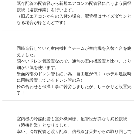
既存配管の配管径から新規エアコンの配管径に合うよう異径
接続（溶接作業）を行います。
（旧式エアコンからの入替の場合、配管径はサイズダウンと
なる場合がほとんどです）
同時進行していた室内機担当チームが室内機を入替４台を終
えました。
隠ぺいドレン管設置なので、通常の室内機設置と比べ、より
細かい気を使います。
壁面内部のドレン管も細い為、自由度が低く（ホテル建設時
に同時設置しているドレン管の為）
径の合わせと保温工事に苦労しましたが、しっかりと設置完
了！
室内機の冷媒配管も室外機同様、配管径が異なり異径接続
（溶接作業）となりました。
幸い、冷媒配管と渡り配線、信号線は天井からの取り回しで