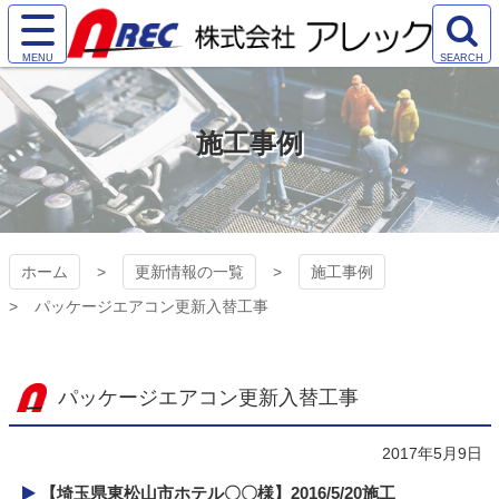
コ
ン
サ
検
テ
株式会社アレック
イ
索
ン
ト
エ
ツ
（AREC)
メ
リ
本
施工事例
ニ
ア
文
ュ
を
へ
ー
開
ス
を
く
キ
開
ッ
く
プ
ホーム
更新情報の一覧
施工事例
パッケージエアコン更新入替工事
パッケージエアコン更新入替工事
2017年5月9日
【埼玉県東松山市ホテル〇〇様】2016/5/20施工