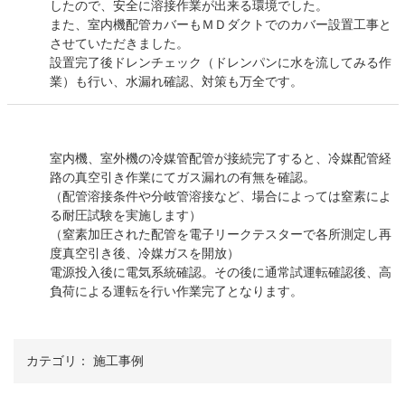
したので、安全に溶接作業が出来る環境でした。
また、室内機配管カバーもＭＤダクトでのカバー設置工事と
させていただきました。
設置完了後ドレンチェック（ドレンパンに水を流してみる作
業）も行い、水漏れ確認、対策も万全です。
室内機、室外機の冷媒管配管が接続完了すると、冷媒配管経
路の真空引き作業にてガス漏れの有無を確認。
（配管溶接条件や分岐管溶接など、場合によっては窒素によ
る耐圧試験を実施します）
（窒素加圧された配管を電子リークテスターで各所測定し再
度真空引き後、冷媒ガスを開放）
電源投入後に電気系統確認。その後に通常試運転確認後、高
負荷による運転を行い作業完了となります。
カテゴリ：
施工事例