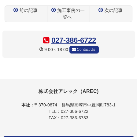
前の記事
施工事例の一
次の記事
覧へ
コ
ペ
ン
ー
テ
ジ
027-386-6722
ン
の
9:00～18:00
Contact Us
ツ
先
本
頭
文
へ
の
戻
先
る
頭
へ
株式会社アレック（AREC)
戻
る
本社：
〒370-0874
群馬県高崎市中豊岡町783-1
TEL：027-386-6722
FAX：027-386-6733