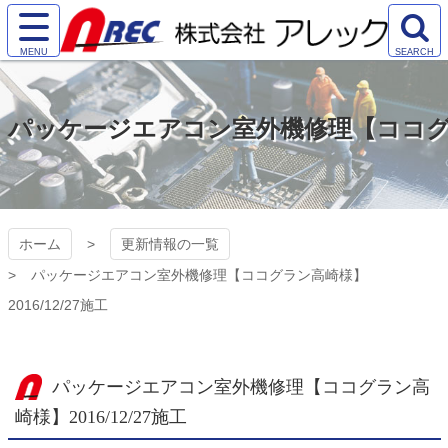
コ
ン
サ
検
テ
株式会社アレック
イ
索
ン
ト
エ
ツ
（AREC)
メ
リ
本
パッケージエアコン室外機修理【ココグラン高
ニ
ア
文
ュ
を
へ
ー
開
ス
を
く
キ
開
ッ
く
プ
ホーム
更新情報の一覧
パッケージエアコン室外機修理【ココグラン高崎様】
2016/12/27施工
パッケージエアコン室外機修理【ココグラン高
崎様】2016/12/27施工