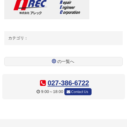
カテゴリ：
の一覧へ
コ
ペ
ン
ー
テ
ジ
027-386-6722
ン
の
9:00～18:00
Contact Us
ツ
先
本
頭
文
へ
の
戻
先
る
頭