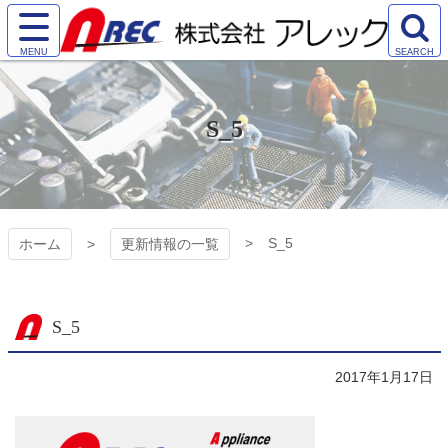
コ
ン
サ
検
テ
株式会社アレック
イ
索
ン
ト
エ
ツ
（AREC)
メ
リ
本
S_5
ニ
ア
文
ュ
を
へ
ー
開
ス
を
く
キ
開
ッ
く
プ
S_5
ホーム
更新情報の一覧
S_5
2017年1月17日