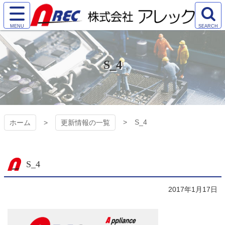
コ
ン
サ
検
テ
株式会社アレック
イ
索
ン
ト
エ
ツ
（AREC)
メ
リ
本
S_4
ニ
ア
文
ュ
を
へ
ー
開
ス
を
く
キ
開
ッ
く
プ
S_4
ホーム
更新情報の一覧
S_4
2017年1月17日