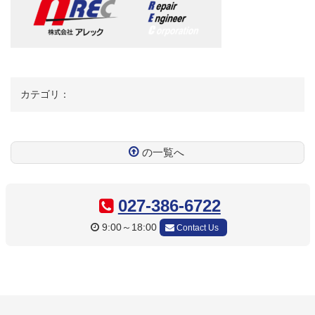
カテゴリ：
の一覧へ
コ
ペ
ン
ー
テ
ジ
027-386-6722
ン
の
9:00～18:00
Contact Us
ツ
先
本
頭
文
へ
の
戻
先
る
頭