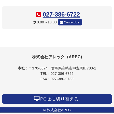
コ
ペ
ン
ー
テ
ジ
027-386-6722
ン
の
9:00～18:00
Contact Us
ツ
先
本
頭
文
へ
の
戻
先
る
頭
へ
株式会社アレック（AREC)
戻
る
本社：
〒370-0874
群馬県高崎市中豊岡町783-1
TEL：027-386-6722
FAX：027-386-6733
PC版に切り替える
© 株式会社AREC