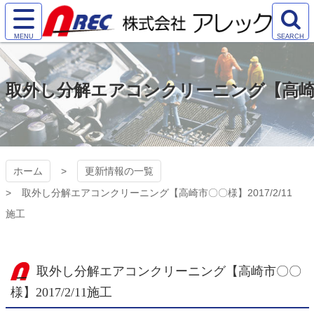
コ
ン
サ
検
テ
株式会社アレック
イ
索
ン
ト
エ
ツ
（AREC)
メ
リ
本
取外し分解エアコンクリーニング【高崎市〇〇
ニ
ア
文
ュ
を
へ
ー
開
ス
を
く
キ
開
ッ
く
プ
ホーム
更新情報の一覧
取外し分解エアコンクリーニング【高崎市〇〇様】2017/2/11
施工
取外し分解エアコンクリーニング【高崎市〇〇
様】2017/2/11施工