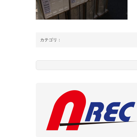
カテゴリ：
コ
ペ
ン
ー
テ
ジ
ン
の
ツ
先
本
頭
文
へ
の
戻
先
る
頭