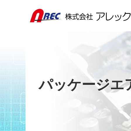
コ
ン
テ
ン
株式会社アレック
ツ
本
文
（AREC)
へ
ス
キ
ッ
プ
パッケージエア