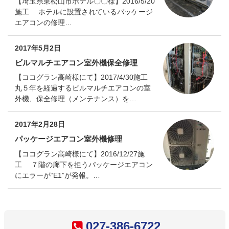
【埼玉県東松山市ホテル〇〇様】2016/5/20
施工 ホテルに設置されているパッケージ
エアコンの修理…
2017年5月2日
ビルマルチエアコン室外機保全修理
【ココグラン高崎様にて】2017/4/30施工
丸５年を経過するビルマルチエアコンの室
外機、保全修理（メンテナンス）を…
2017年2月28日
パッケージエアコン室外機修理
【ココグラン高崎様にて】2016/12/27施
工 ７階の廊下を担うパッケージエアコン
にエラーが“E1”が発報。…
コ
ペ
027-386-6722
ン
ー