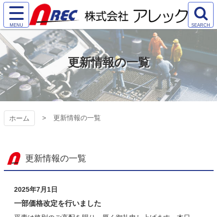
コ
ン
サ
検
テ
株式会社アレック
イ
索
ン
ト
エ
ツ
（AREC)
メ
リ
本
更新情報の一覧
ニ
ア
文
ュ
を
へ
ー
開
ス
を
く
キ
開
ッ
く
プ
更新情報の一覧
ホーム
更新情報の一覧
2025年7月1日
一部価格改定を行いました